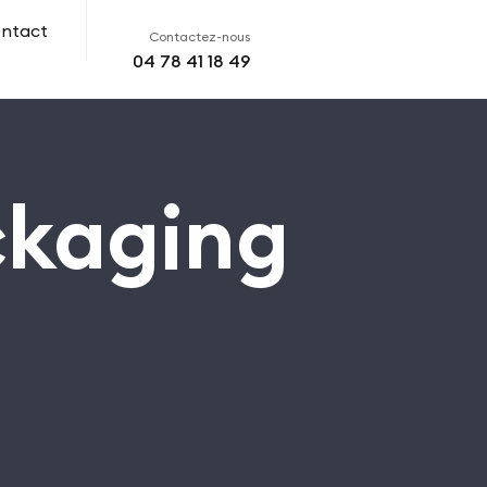
ntact
Contactez-nous
04 78 41 18 49
ckaging